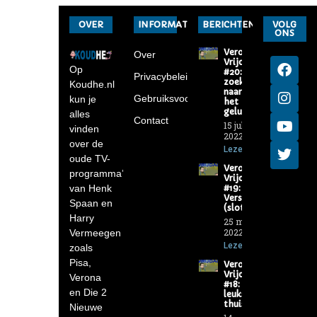
OVER
INFORMATIE
BERICHTEN
VOLG
ONS
Verona-
Over
Vrijdag
Op
#20: Op
Privacybeleid
zoek
Koudhe.nl
naar
Gebruiksvoorwaarden
kun je
het
geluk
alles
Contact
15 juli
vinden
2022
over de
Lezen »
oude TV-
Verona-
programma’s
Vrijdag
van Henk
#19: De
Versierders
Spaan en
(slot)
Harry
25 maart
2022
Vermeegen
Lezen »
zoals
Pisa,
Verona-
Vrijdag
Verona
#18: De
en Die 2
leukste
thuis
Nieuwe