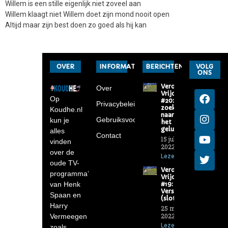
Willem is een stille eigenlijk niet zoveel aan
Willem klaagt niet Willem doet zijn mond nooit open
Altijd maar zijn best doen zo goed als hij kan
OVER
INFORMATIE
BERICHTEN
VOLG
ONS
Verona-
Over
Vrijdag
Op
#20: Op
Privacybeleid
zoek
Koudhe.nl
naar
Gebruiksvoorwaarden
kun je
het
geluk
alles
Contact
15 juli
vinden
2022
over de
Lezen »
oude TV-
Verona-
programma’s
Vrijdag
van Henk
#19: De
Versierders
Spaan en
(slot)
Harry
25 maart
2022
Vermeegen
Lezen »
zoals