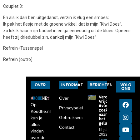
Couplet 3:
En als ik dan ben uitgedanst, verzin ik vlug een smoes;
Ik pak het flesje met de groene wikkel, dat is mijn “Kiwi Does”,
zo lok ik haar mijn badcel in en ga eenvoudig uit de bloes. Opeens
heeft zij driedubbel zin, dankzij mijn “Kiwi Does”
Refrein+Tussenspel
Refrein (outro)
OVER
INFORMATIE
BERICHTEN
VOLG
ONS
Verona-
Over
Vrijdag
Op
#20: Op
Privacybeleid
zoek
Koudhe.nl
naar
Gebruiksvoorwaarden
kun je
het
geluk
alles
Contact
15 juli
vinden
2022
over de
Lezen »