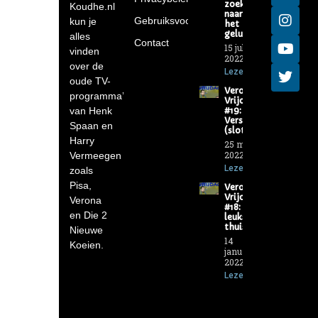
zoek
Koudhe.nl
naar
Gebruiksvoorwaarden
kun je
het
geluk
alles
Contact
15 juli
vinden
2022
over de
Lezen »
oude TV-
Verona-
programma’s
Vrijdag
van Henk
#19: De
Versierders
Spaan en
(slot)
Harry
25 maart
2022
Vermeegen
Lezen »
zoals
Pisa,
Verona-
Vrijdag
Verona
#18: De
en Die 2
leukste
thuis
Nieuwe
14
Koeien.
januari
2022
Lezen »