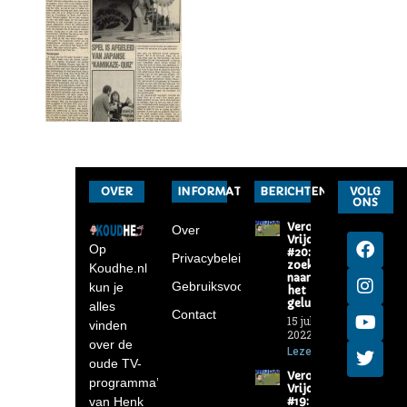
OVER
INFORMATIE
BERICHTEN
VOLG
ONS
Verona-
Over
Vrijdag
Op
#20: Op
Privacybeleid
zoek
Koudhe.nl
naar
Gebruiksvoorwaarden
kun je
het
geluk
alles
Contact
15 juli
vinden
2022
over de
Lezen »
oude TV-
Verona-
programma’s
Vrijdag
van Henk
#19: De