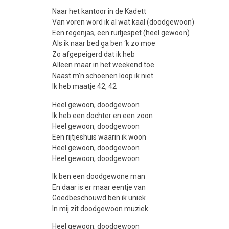
Naar het kantoor in de Kadett
Van voren word ik al wat kaal (doodgewoon)
Een regenjas, een ruitjespet (heel gewoon)
Als ik naar bed ga ben ‘k zo moe
Zo afgepeigerd dat ik heb
Alleen maar in het weekend toe
Naast m’n schoenen loop ik niet
Ik heb maatje 42, 42
Heel gewoon, doodgewoon
Ik heb een dochter en een zoon
Heel gewoon, doodgewoon
Een rijtjeshuis waarin ik woon
Heel gewoon, doodgewoon
Heel gewoon, doodgewoon
Ik ben een doodgewone man
En daar is er maar eentje van
Goedbeschouwd ben ik uniek
In mij zit doodgewoon muziek
Heel gewoon, doodgewoon