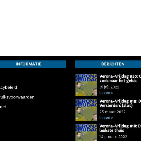
INFORMATIE
BERICHTEN
Verona-Vrijdag #20: 
r
zoek naar het geluk
15 juli 2022
acybeleid
Lezen »
uiksvoorwaarden
Verona-Vrijdag #19: 
Versierders (slot)
act
25 maart 2022
Lezen »
Verona-Vrijdag #18: D
leukste thuis
14 januari 2022