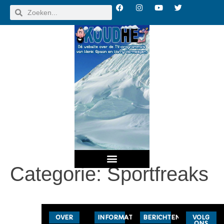
Categorie:
Sportfreaks
UITZENDINGEN OVERZICHT
OVER
INFORMATIE
BERICHTEN
VOLG
ONS