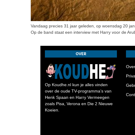
Vandaag precies 31 jaar geleden, op woensdag 20 jan
Op de band staat een interview met Harry voor de Arubaa
OVER
Ove
Priv
Op Koudhe.nl kun je alles vinden
Gebr
over de oude TV-programma’s van
Cont
Henk Spaan en Harry Vermeegen
zoals Pisa, Verona en Die 2 Nieuwe
Koeien.