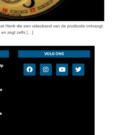
met Henk die een videoband van de postbode ontvangt.
 en zegt zelfs […]
VOLG ONS
Op
De
e