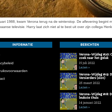
uari 1988, kwam Verona terug na de winterstop. De aflevering begint 
nse televisie. Harry laat zich niet al te best uit over zijn collega Henk
INFORMATIE
BERICHTEN
Verona-Vrijdag #20: 
r
zoek naar het geluk
15 juli 2022
acybeleid
Lezen »
uiksvoorwaarden
Verona-Vrijdag #19: 
Versierders (slot)
act
25 maart 2022
Lezen »
Verona-Vrijdag #18: D
leukste thuis
14 januari 2022
Lezen »